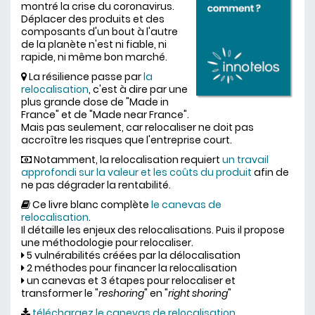
montré la crise du coronavirus.
Déplacer des produits et des
composants d'un bout à l'autre
de la planète n'est ni fiable, ni
rapide, ni même bon marché.
La résilience passe par
la
relocalisation
, c'est à dire par une
plus grande dose de "Made in
France" et de "Made near France".
Mais pas seulement, car relocaliser ne doit pas
accroître les risques que l'entreprise court.
Notamment, la relocalisation requiert
un travail
approfondi sur la valeur et les coûts du produit
afin de
ne pas dégrader la rentabilité.
Ce livre blanc complète
le canevas de
relocalisation
.
Il détaille les enjeux des relocalisations. Puis il propose
une méthodologie pour relocaliser.
5 vulnérabilités créées par la délocalisation
2 méthodes pour financer la relocalisation
un canevas et 3 étapes pour relocaliser et
transformer le "
reshoring
" en "
right shoring
"
téléchargez le canevas de relocalisation