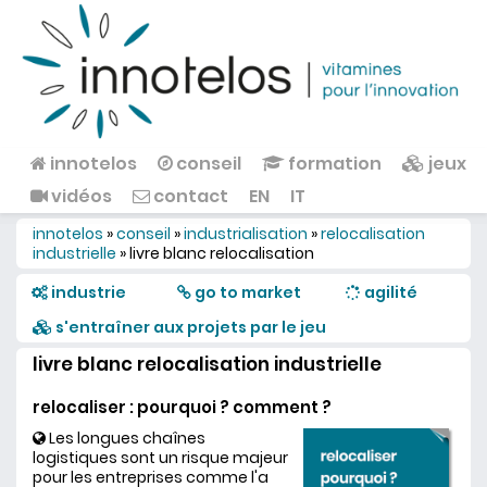
Aller au contenu principal
innotelos
conseil
formation
jeux
Menu principal
vidéos
contact
EN
IT
innotelos
»
conseil
»
industrialisation
»
relocalisation
Vous êtes ici
industrielle
»
livre blanc relocalisation
industrie
go to market
agilité
s'entraîner aux projets par le jeu
livre blanc relocalisation industrielle
relocaliser : pourquoi ? comment ?
Les longues chaînes
logistiques sont un risque majeur
pour les entreprises comme l'a