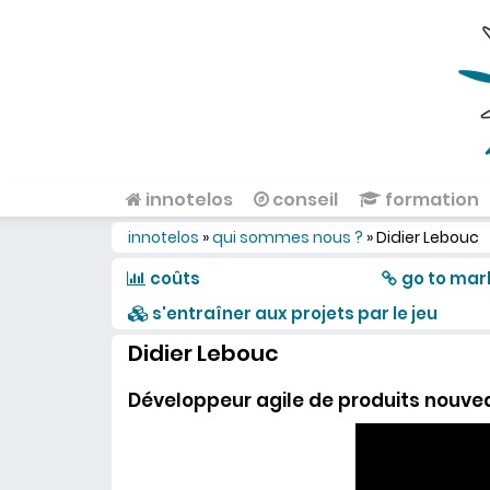
Aller au contenu principal
innotelos
conseil
formation
Menu principal
innotelos
»
qui sommes nous ?
»
Didier Lebouc
Vous êtes ici
coûts
go to mar
s'entraîner aux projets par le jeu
Didier Lebouc
Développeur agile de produits nouve