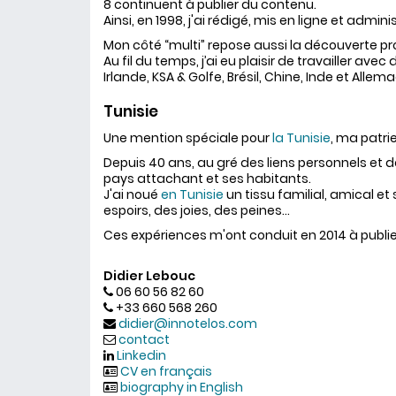
8 continuent à publier du contenu.
Ainsi, en 1998, j'ai rédigé, mis en ligne et admi
Mon côté “multi” repose aussi la découverte pro
Au fil du temps, j’ai eu plaisir de travailler ave
Irlande, KSA & Golfe, Brésil, Chine, Inde et Allem
Tunisie
Une mention spéciale pour
la Tunisie
, ma patri
Depuis 40 ans, au gré des liens personnels et d
pays attachant et ses habitants.
J'ai noué
en Tunisie
un tissu familial, amical et
espoirs, des joies, des peines...
Ces expériences m'ont conduit en 2014 à publi
Didier Lebouc
06 60 56 82 60
+33 660 568 260
didier@innotelos.com
contact
Linkedin
CV en français
biography in English