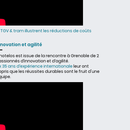
TGV & tram illustrent les réductions de coûts
nnovation et agilité
notelos est issue de la rencontre à Grenoble de 2
ssionnés d’innovation et d‘agilité.
x 35 ans d‘expérience internationale
leur ont
pris que les réussites durables sont le fruit d'une
quipe.