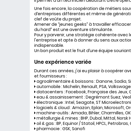
Il permet à un technicien débutant d’être opér
Une fois encore, la coopération de métiers so
d’entreprises différentes et même de génératio
clef de voûte du projet.
Amener de “jeunes geeks” à travailler efficac
du hard” est une aventure stimulante.
Pour y parvenir, une stratégie cohérente avec l
l'entreprise et apte à donner du sens aux acti
indispensable.
Un bon produit est le fruit d’une équipe souriant
Une expérience variée
Durant ces années, j'ai eu plaisir à coopérer av
et fournisseurs :
agroalimentaire & boissons : Danone, Sadia, S
automobile : Michelin, Renault, PSA, Volkswag
datacenters : Facebook, Française des Jeux, G
eau & assainissement : Degrémont Suez, Veol
électronique : Intel, Seagate, ST Microelectron
logiciels & cloud : Amazon, Eplan, Microsoft, Or
machine-outils : Amada, Bihler, Charmilles, OK
métallurgie & mines : BHP, Dubal, Mittal, Norsk H
oil & gas : BP, Equinor / Statoil, HPCL, Petrobras
pharmacie : GSK, Sanofi