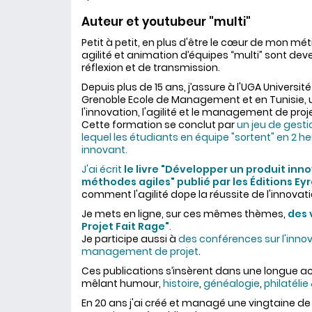
Auteur et youtubeur "multi"
Petit à petit, en plus d'être le cœur de mon méti
agilité et animation d’équipes “multi” sont d
réflexion et de transmission.
Depuis plus de 15 ans, j’assure à l'UGA Universi
Grenoble Ecole de Management et en Tunisie, 
l'innovation, l'agilité et le management de proje
Cette formation se conclut par
un jeu de gesti
lequel les étudiants en équipe "sortent" en 2 h
innovant.
J'ai écrit
le livre "Développer un produit inn
méthodes agiles" publié par les Éditions Eyr
comment l'agilité dope la réussite de l'innovati
Je mets en ligne, sur ces mêmes thèmes,
des 
Projet Fait Rage"
.
Je participe aussi à
des conférences sur l'innovat
management de projet
.
Ces publications s’insèrent dans une longue act
mêlant humour,
histoire
,
généalogie
,
philatélie
En 20 ans j'ai créé et managé une vingtaine de