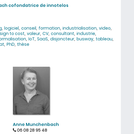
ach cofondatrice de innotelos
g
logiciel
conseil
formation
industrialisation
video
sign to cost
valeur
CV
consultant
industrie
ormalisation
IoT
SaaS
disjoncteur
busway
tableau
at
PhD
thèse
Anne Munchenbach
06 08 28 95 48