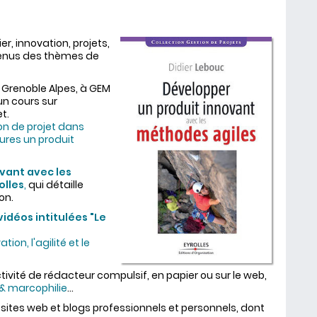
er, innovation, projets,
evenus des thèmes de
té Grenoble Alpes, à GEM
un cours sur
t.
on de projet dans
eures un produit
ovant avec les
olles
,
qui détaille
on.
vidéos intitulées "Le
ion, l'agilité et le
ivité de rédacteur compulsif, en papier ou sur le web,
 & marcophilie
...
 sites web et blogs professionnels et personnels, dont