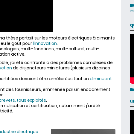
i
q
ma thèse portait sur les moteurs électriques à aimants
 eu le goût pour
l’innovation
.
ologies, multi-fonctions, multi-culturel, multi-
ation active.
oble, j’ai été confronté à des problèmes complexes de
uction
de disjoncteurs miniatures (plusieurs dizaines
rtifiées devaient être améliorées tout en
diminuant
ant des fournisseurs, emmenée par un encadrement
r.
brevets, tous exploités
.
u
ormalisation et certification, notamment j'ai été
ricité.
industrie électrique