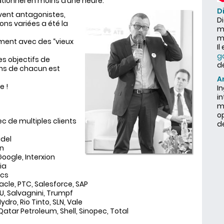
ationnel en moins d’une heure.
D
uvent antagonistes,
Di
ns variées a été la
ma
m
ement avec des “vieux
Il
g
es objectifs de
d
ons de chacun est
A
e !
I
i
ma
o
ec de multiples clients
d
idel
en
oogle, Interxion
ia
ics
acle, PTC, Salesforce, SAP
U, Salvagnini, Trumpf
ydro, Rio Tinto, SLN, Vale
, Qatar Petroleum, Shell, Sinopec, Total