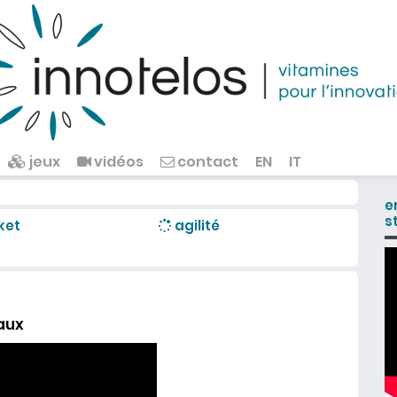
jeux
vidéos
contact
EN
IT
e
s
ket
agilité
aux