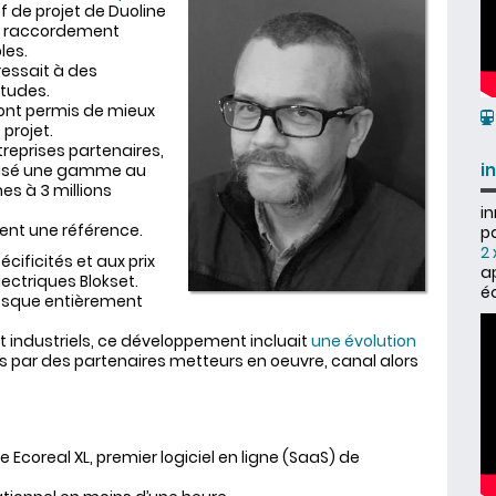
f de projet de Duoline
n à raccordement
les.
ressait à des
itudes.
ont permis de mieux
 projet.
reprises partenaires,
i
ialisé une gamme au
es à 3 millions
in
tent une référence.
pa
2 
cificités et aux prix
ap
ectriques Blokset.
é
resque entièrement
 industriels, ce développement incluait
une évolution
es par des partenaires metteurs en oeuvre, canal alors
Ecoreal XL, premier logiciel en ligne (SaaS) de