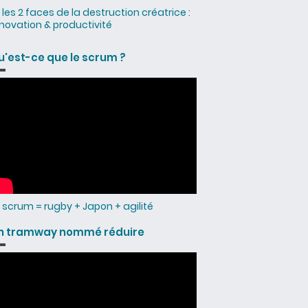
les 2 faces de la destruction créatrice :
nnovation & productivité
u'est-ce que le scrum ?
scrum = rugby + Japon + agilité
n tramway nommé réduire