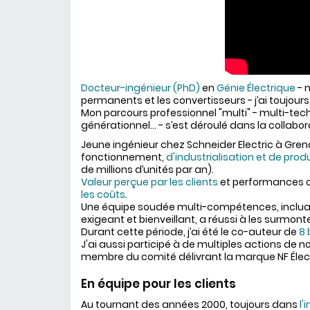
Docteur-ingénieur (PhD)
en
Génie Électrique
- 
permanents et les convertisseurs - j’ai toujours
Mon parcours professionnel "multi" - multi-techn
générationnel… - s’est déroulé dans la collabor
Jeune ingénieur chez Schneider Electric à Gren
fonctionnement,
d'industrialisation et de prod
de millions d’unités par an).
Valeur perçue par les clients
et performances ce
les coûts
.
Une équipe soudée multi-compétences, inclu
exigeant et bienveillant, a réussi à les surmonte
Durant cette période, j’ai été le co-auteur de
8 
J'ai aussi participé à de multiples actions de n
membre du comité délivrant la marque NF Élect
En équipe pour les clients
Au tournant des années 2000, toujours dans
l'