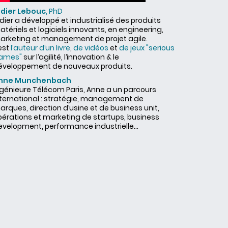
idier Lebouc
, PhD
dier a développé et industrialisé des produits
tériels et logiciels innovants, en engineering,
arketing et management de projet agile.
 est
l’auteur d’un livre
,
de vidéos
et
de jeux "serious
ames"
sur l‘agilité, l‘innovation & le
éveloppement de nouveaux produits.
nne Munchenbach
ngénieure Télécom Paris, Anne a un parcours
nternational : stratégie, management de
rques, direction d’usine et de business unit,
pérations et marketing de startups, business
evelopment, performance industrielle...