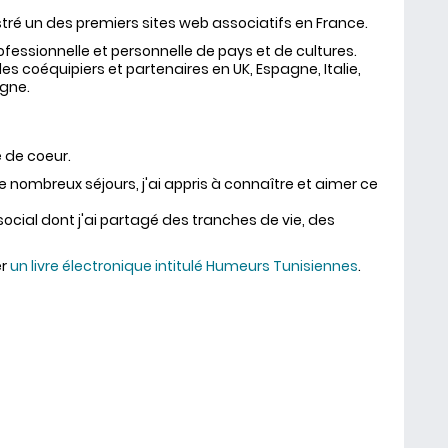
nistré un des premiers sites web associatifs en France.
fessionnelle et personnelle de pays et de cultures.
c des coéquipiers et partenaires en UK, Espagne, Italie,
agne.
e de coeur.
e nombreux séjours, j'ai appris à connaître et aimer ce
 social dont j'ai partagé des tranches de vie, des
er
un livre électronique intitulé Humeurs Tunisiennes
.