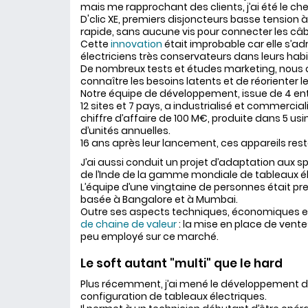
mais me rapprochant des clients, j’ai été le che
D'clic XE, premiers disjoncteurs basse tensio
rapide, sans aucune vis pour connecter les câb
Cette
innovation
était improbable car elle s’ad
électriciens très conservateurs dans leurs hab
De nombreux tests et études marketing, nous 
connaître les besoins latents et de réorienter le
Notre équipe de développement, issue de 4 ent
12 sites et 7 pays, a industrialisé et commerc
chiffre d’affaire de 100 M€, produite dans 5 usin
d’unités annuelles.
16 ans après leur lancement, ces appareils res
J’ai aussi conduit un projet d’adaptation aux spé
de l’Inde de la gamme mondiale de tableaux él
L’équipe d’une vingtaine de personnes était p
basée à Bangalore et à Mumbai.
Outre ses aspects techniques, économiques et
de chaine de valeur
: la mise en place de vent
peu employé sur ce marché.
Le soft autant "multi" que le hard
Plus récemment, j’ai mené le développement de 
configuration de tableaux électriques.