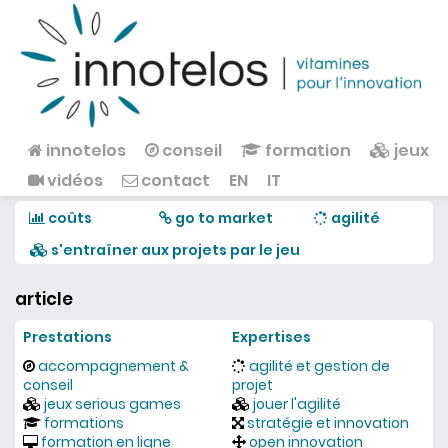
Aller au contenu principal
innotelos
conseil
formation
jeux
Menu principal
vidéos
contact
EN
IT
coûts
go to market
agilité
s'entraîner aux projets par le jeu
article
Prestations
Expertises
accompagnement &
agilité et gestion de
conseil
projet
jeux serious games
jouer l'agilité
formations
stratégie et innovation
formation en ligne
open innovation