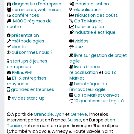
diagnostic d'entreprise
industrialisation
séminaires, webinaires
relocalisation
conférences
réduction des coûts
MOOC régimes de
Go To Market
neutre
business plan
industrie électrique
présentation
méthodologies
vidéos
clients
quiz
qui sommes nous ?
livre sur gestion de projet
startups & jeunes
agile
entreprises
livres blancs
PME & PMI
relocalisation
et
Go To
ETI & entreprises
Market
moyennes
bibliothèque de
grandes entreprises
l'innovateur agile
Go To Market Canvas
XV des start-up
10 questions sur l'agilité
À partir de
Grenoble
,
Lyon
et
Genève
, innotelos
intervient partout en France,
Suisse
, en Europe et
en
Tunisie
, notamment en région Auvergne Rhône Alpes
(Chambéry & Savoie, Annecy & Haute Savoie, Saint