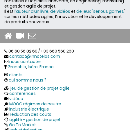
matériels et logiciels innovants, en engineering, marketing
et gestion agile de projet.
Il est
l’auteur d’un livre
,
de vidéos
et
de jeux "serious games
"
sur les méthodes agiles, l‘innovation et le développement
de produits nouveaux.
06 60 56 82 60 / +33 660 568 260
contact@innotelos.com
nous contacter
Grenoble
,
Isère
,
France
clients
qui somme nous ?
jeu de gestion de projet agile
conférences
vidéos
MOOC régimes de neutre
industrie électrique
réduction des coûts
agilité - gestion de projet
Go To Market