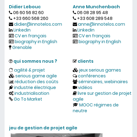
Didier Lebouc
Anne Munchenbach
06 60 56 82 60
06 08 28 95 48
+33 660 568 260
+33 608 289 548
didier@innotelos.com
anne@innotelos.com
Linkedin
Linkedin
CV en français
CV en français
biography in English
biography in English
Grenoble
qui sommes nous ?
clients
agilité & projet
jeux serious games
serious game agile
conférences
réduction des coûts
séminaires, webinaires
industrie électrique
vidéos
industrialisation
livre sur gestion de projet
Go To Market
agile
MOOC régimes de
neutre
jeu de gestion de projet agile