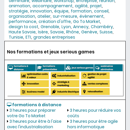
séminaire
webinaire
workshop
entreprise
réunion
animation
accompagnement
agilité
projet
stratégie
innovation
équipe
formation
conseil
organisation
atelier
sur-mesure
évènement
performance
création d'offre
Go To Market
design to cost
Grenoble
Lyon
Annecy
Chambéry
Haute Savoie
Isère
Savoie
Rhône
Genève
Suisse
Tunisie
ETI
grandes entreprises
Nos formations et jeux serious games
formations à distance
3 heures pour préparer
3 heures pour réduire vos
votre Go To Market
coûts
3 heures pour être à l'aise
3 heures pour être agile
avec l'industrialisation
hors informatique