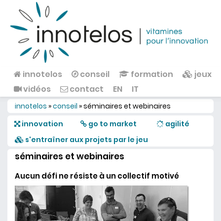
Aller au contenu principal
innotelos
conseil
formation
jeux
Menu principal
vidéos
contact
EN
IT
innotelos
»
conseil
»
séminaires et webinaires
Vous êtes ici
innovation
go to market
agilité
s'entraîner aux projets par le jeu
séminaires et webinaires
Aucun défi ne résiste à un collectif motivé