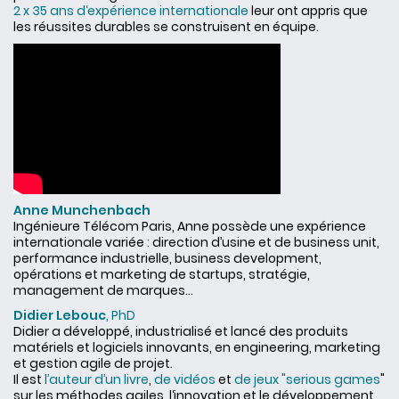
2 x 35 ans d‘expérience internationale
leur ont appris que
les réussites durables se construisent en équipe.
Anne Munchenbach
Ingénieure Télécom Paris, Anne possède une expérience
internationale variée : direction d’usine et de business unit,
performance industrielle, business development,
opérations et marketing de startups, stratégie,
management de marques...
Didier Lebouc
, PhD
Didier a développé, industrialisé et lancé des produits
matériels et logiciels innovants, en engineering, marketing
et gestion agile de projet.
Il est
l’auteur d’un livre
,
de vidéos
et
de jeux "serious games
"
sur les méthodes agiles, l‘innovation et le développement