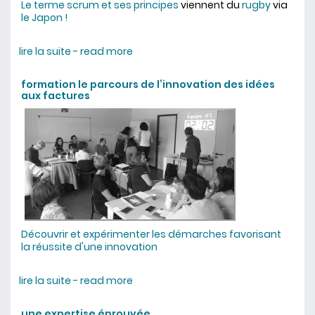
Le terme scrum et ses principes
viennent du
rugby
via
le Japon !
lire la suite - read more
about qu'est-ce que le scrum ?
formation le parcours de l’innovation des idées
aux factures
Découvrir et expérimenter les démarches favorisant
la réussite d'une innovation
lire la suite - read more
about formation le parcours de
l’innovation des idées aux factures
une expertise éprouvée