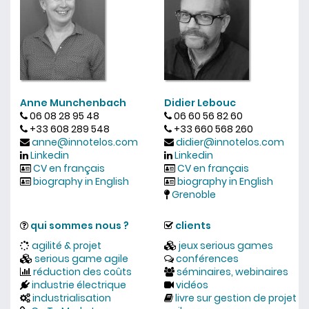
Anne Munchenbach
Didier Lebouc
06 08 28 95 48
06 60 56 82 60
+33 608 289 548
+33 660 568 260
anne@innotelos.com
didier@innotelos.com
Linkedin
Linkedin
CV en français
CV en français
biography in English
biography in English
Grenoble
qui sommes nous ?
clients
agilité & projet
jeux serious games
serious game agile
conférences
réduction des coûts
séminaires, webinaires
industrie électrique
vidéos
industrialisation
livre sur gestion de projet