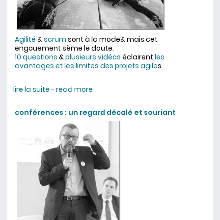
Agilité
&
scrum
sont à la mode& mais cet
engouement sème le doute.
10 questions
&
plusieurs vidéos
éclairent
les
avantages et les limites des projets agile
s.
lire la suite - read more
about l'agilité en 10 questions
conférences : un regard décalé et souriant