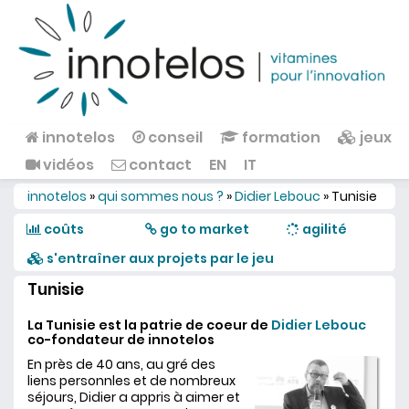
Aller au contenu principal
innotelos
conseil
formation
jeux
Menu principal
vidéos
contact
EN
IT
innotelos
»
qui sommes nous ?
»
Didier Lebouc
»
Tunisie
Vous êtes ici
coûts
go to market
agilité
s'entraîner aux projets par le jeu
Tunisie
La Tunisie est la patrie de coeur de
Didier Lebouc
co-fondateur de innotelos
En près de 40 ans, au gré des
liens personnles et de nombreux
séjours, Didier a appris à aimer et