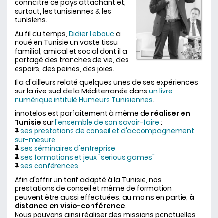
connaître ce pays attachant et,
surtout, les tunisiennes & les
tunisiens.
Au fil du temps,
Didier Lebouc
a
noué en Tunisie un vaste tissu
familial, amical et social dont il a
partagé des tranches de vie, des
espoirs, des peines, des joies.
Il a d'ailleurs relaté quelques unes de ses expériences
sur la rive sud de la Méditerranée dans
un livre
numérique intitulé Humeurs Tunisiennes
.
innotelos est parfaitement à même de
réaliser en
Tunisie
sur
l'ensemble de son savoir-faire
:
ses prestations de conseil et d'accompagnement
sur-mesure
ses séminaires d'entreprise
ses formations et jeux "serious games"
ses conférences
Afin d'offrir un tarif adapté à la Tunisie, nos
prestations de conseil et même de formation
peuvent être aussi effectuées, au moins en partie,
à
distance en visio-conférence
.
Nous pouvons ainsi réaliser des missions ponctuelles