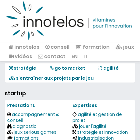
Aller au contenu principal
innotelos
conseil
formation
jeux
Menu principal
vidéos
contact
EN
IT
stratégie
go to market
agilité
s'entraîner aux projets par le jeu
startup
Prestations
Expertises
accompagnement &
agilité et gestion de
conseil
projet
diagnostic
jouer l'agilité
jeux serious games
stratégie et innovation
formations
industrialisation