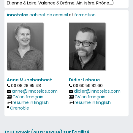
Etienne & Loire, Valence & Drôme, Ain, Isère, Rhône...)
innotelos
cabinet de conseil
et
formation
Anne Munchenbach
Didier Lebouc
06 08 28 95 48
06 60 56 82 60
anne@innotelos.com
didier@innotelos.com
CV en français
CV en français
résumé in English
résumé in English
Grenoble
tout savoir (ou presque) sur l'agilité