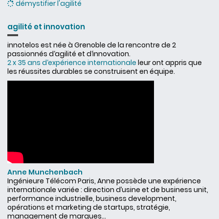
démystifier l'agilité
agilité et innovation
innotelos est née à Grenoble de la rencontre de 2
passionnés d‘agilité et d‘innovation.
2 x 35 ans d‘expérience internationale
leur ont appris que
les réussites durables se construisent en équipe.
Anne Munchenbach
Ingénieure Télécom Paris, Anne possède une expérience
internationale variée : direction d’usine et de business unit,
performance industrielle, business development,
opérations et marketing de startups, stratégie,
management de marques...