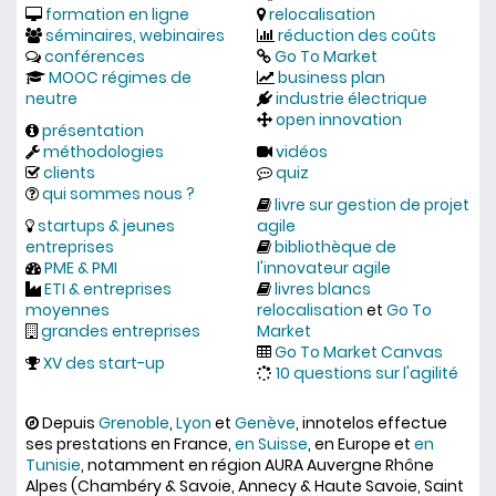
formation en ligne
relocalisation
séminaires, webinaires
réduction des coûts
conférences
Go To Market
MOOC régimes de
business plan
neutre
industrie électrique
open innovation
présentation
méthodologies
vidéos
clients
quiz
qui sommes nous ?
livre sur gestion de projet
startups & jeunes
agile
entreprises
bibliothèque de
PME & PMI
l'innovateur agile
ETI & entreprises
livres blancs
moyennes
relocalisation
et
Go To
grandes entreprises
Market
Go To Market Canvas
XV des start-up
10 questions sur l'agilité
Depuis
Grenoble
,
Lyon
et
Genève
, innotelos effectue
ses prestations en France,
en Suisse
, en Europe et
en
Tunisie
, notamment en région AURA Auvergne Rhône
Alpes (Chambéry & Savoie, Annecy & Haute Savoie, Saint