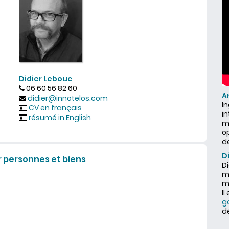
Didier Lebouc
06 60 56 82 60
A
didier@innotelos.com
I
CV en français
i
résumé in English
ma
o
d
D
 personnes et biens
Di
ma
m
Il
g
d