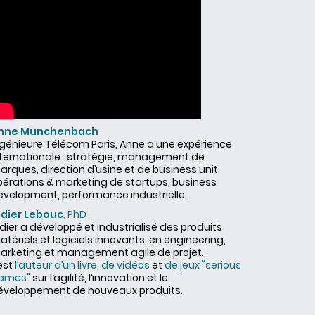
nne Munchenbach
ngénieure Télécom Paris, Anne a une expérience
nternationale : stratégie, management de
rques, direction d’usine et de business unit,
pérations & marketing de startups, business
evelopment, performance industrielle...
idier Lebouc
, PhD
dier a développé et industrialisé des produits
tériels et logiciels innovants, en engineering,
arketing et management agile de projet.
 est
l’auteur d’un livre
,
de vidéos
et
de jeux "serious
ames"
sur l‘agilité, l‘innovation et le
éveloppement de nouveaux produits.