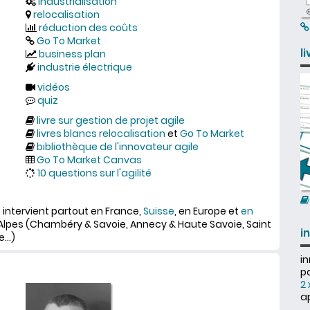
industrialisation
relocalisation
réduction des coûts
Go To Market
l
business plan
industrie électrique
vidéos
quiz
livre sur gestion de projet agile
livres blancs relocalisation
et
Go To Market
bibliothèque de l'innovateur agile
Go To Market Canvas
10 questions sur l'agilité
s intervient partout en France,
Suisse
, en Europe et
en
lpes (Chambéry & Savoie, Annecy & Haute Savoie, Saint
i
...)
i
pa
2 
ap