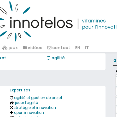
jeux
vidéos
contact
EN
IT
ket
agilité
G
Expertises
agilité et gestion de projet
jouer l'agilité
stratégie et innovation
open innovation