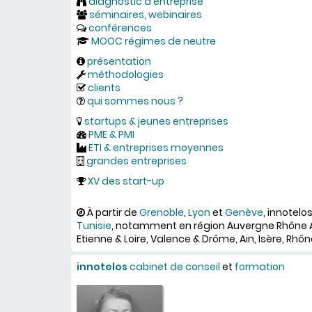
diagnostic d'entreprise
séminaires, webinaires
conférences
MOOC régimes de neutre
présentation
méthodologies
clients
qui sommes nous ?
startups & jeunes entreprises
PME & PMI
ETI & entreprises moyennes
grandes entreprises
XV des start-up
À partir de
Grenoble
,
Lyon
et
Genève
, innotelo
Tunisie
, notamment en région Auvergne Rhône A
Etienne & Loire, Valence & Drôme, Ain, Isère, Rhône
innotelos
cabinet de conseil
et
formation