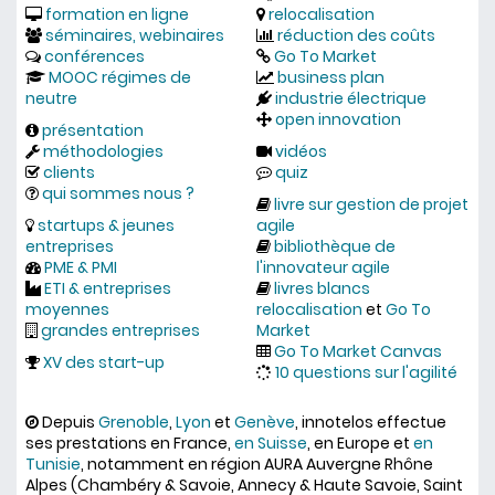
formation en ligne
relocalisation
séminaires, webinaires
réduction des coûts
conférences
Go To Market
MOOC régimes de
business plan
neutre
industrie électrique
open innovation
présentation
méthodologies
vidéos
clients
quiz
qui sommes nous ?
livre sur gestion de projet
startups & jeunes
agile
entreprises
bibliothèque de
PME & PMI
l'innovateur agile
ETI & entreprises
livres blancs
moyennes
relocalisation
et
Go To
grandes entreprises
Market
Go To Market Canvas
XV des start-up
10 questions sur l'agilité
Depuis
Grenoble
,
Lyon
et
Genève
, innotelos effectue
ses prestations en France,
en Suisse
, en Europe et
en
Tunisie
, notamment en région AURA Auvergne Rhône
Alpes (Chambéry & Savoie, Annecy & Haute Savoie, Saint