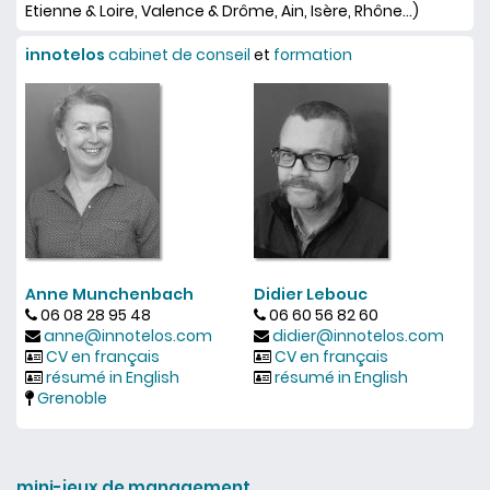
Etienne & Loire, Valence & Drôme, Ain, Isère, Rhône...)
innotelos
cabinet de conseil
et
formation
Anne Munchenbach
Didier Lebouc
06 08 28 95 48
06 60 56 82 60
anne@innotelos.com
didier@innotelos.com
CV en français
CV en français
résumé in English
résumé in English
Grenoble
mini-jeux de management