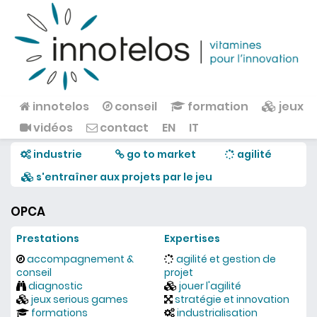
Aller au contenu principal
innotelos
conseil
formation
jeux
Menu principal
vidéos
contact
EN
IT
industrie
go to market
agilité
s'entraîner aux projets par le jeu
OPCA
Prestations
Expertises
accompagnement &
agilité et gestion de
conseil
projet
diagnostic
jouer l'agilité
jeux serious games
stratégie et innovation
formations
industrialisation