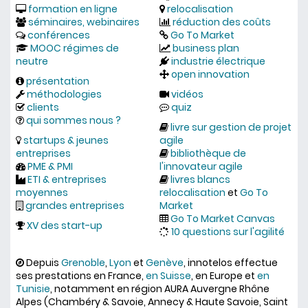
formation en ligne
relocalisation
séminaires, webinaires
réduction des coûts
conférences
Go To Market
MOOC régimes de
business plan
neutre
industrie électrique
open innovation
présentation
méthodologies
vidéos
clients
quiz
qui sommes nous ?
livre sur gestion de projet
startups & jeunes
agile
entreprises
bibliothèque de
PME & PMI
l'innovateur agile
ETI & entreprises
livres blancs
moyennes
relocalisation
et
Go To
grandes entreprises
Market
Go To Market Canvas
XV des start-up
10 questions sur l'agilité
Depuis
Grenoble
,
Lyon
et
Genève
, innotelos effectue
ses prestations en France,
en Suisse
, en Europe et
en
Tunisie
, notamment en région AURA Auvergne Rhône
Alpes (Chambéry & Savoie, Annecy & Haute Savoie, Saint