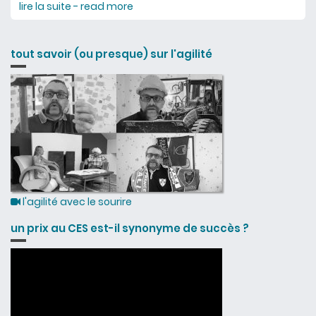
lire la suite - read more
about agilité et gestion de projet
pour club sportif
tout savoir (ou presque) sur l'agilité
l'agilité avec le sourire
un prix au CES est-il synonyme de succès ?