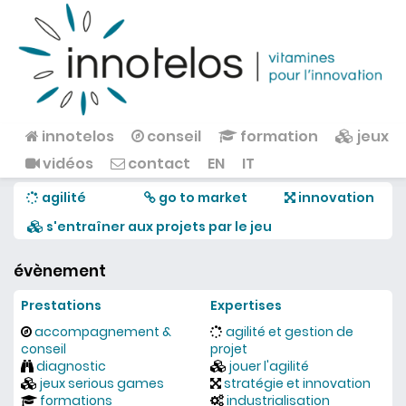
Aller au contenu principal
innotelos
conseil
formation
jeux
Menu principal
vidéos
contact
EN
IT
agilité
go to market
innovation
s'entraîner aux projets par le jeu
évènement
Prestations
Expertises
accompagnement &
agilité et gestion de
conseil
projet
diagnostic
jouer l'agilité
jeux serious games
stratégie et innovation
formations
industrialisation