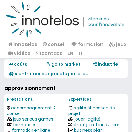
Aller au contenu principal
innotelos
conseil
formation
jeux
Menu principal
vidéos
contact
EN
IT
coûts
go to market
industrie
s'entraîner aux projets par le jeu
approvisionnement
Prestations
Expertises
accompagnement &
agilité et gestion de
conseil
projet
jeux serious games
jouer l'agilité
formations
stratégie et innovation
formation en ligne
business plan