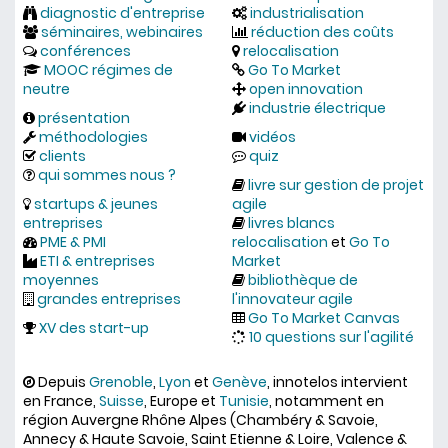
diagnostic d'entreprise
industrialisation
séminaires, webinaires
réduction des coûts
conférences
relocalisation
MOOC régimes de
Go To Market
neutre
open innovation
industrie électrique
présentation
méthodologies
vidéos
clients
quiz
qui sommes nous ?
livre sur gestion de projet
startups & jeunes
agile
entreprises
livres blancs
PME & PMI
relocalisation
et
Go To
ETI & entreprises
Market
moyennes
bibliothèque de
grandes entreprises
l'innovateur agile
Go To Market Canvas
XV des start-up
10 questions sur l'agilité
Depuis
Grenoble
,
Lyon
et
Genève
, innotelos intervient
en France,
Suisse
, Europe et
Tunisie
, notamment en
région Auvergne Rhône Alpes (Chambéry & Savoie,
Annecy & Haute Savoie, Saint Etienne & Loire, Valence &