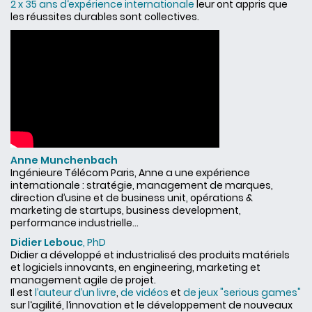
2 x 35 ans d‘expérience internationale
leur ont appris que
les réussites durables sont collectives.
Anne Munchenbach
Ingénieure Télécom Paris, Anne a une expérience
internationale : stratégie, management de marques,
direction d’usine et de business unit, opérations &
marketing de startups, business development,
performance industrielle...
Didier Lebouc
, PhD
Didier a développé et industrialisé des produits matériels
et logiciels innovants, en engineering, marketing et
management agile de projet.
Il est
l’auteur d’un livre
,
de vidéos
et
de jeux "serious games"
sur l‘agilité, l‘innovation et le développement de nouveaux