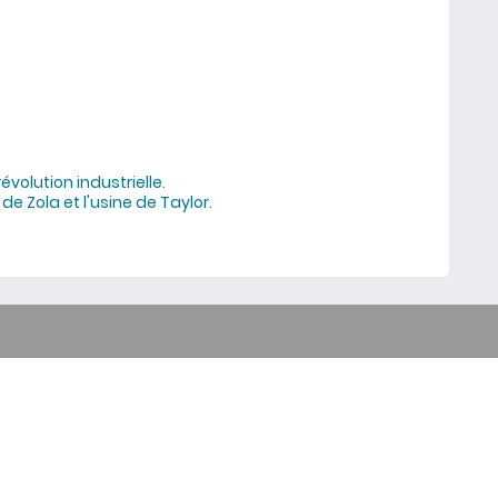
évolution industrielle.
e Zola et l'usine de Taylor.
ublent notre vision économique