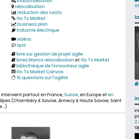
industrialisation
s
relocalisation
réduction des coûts
l
Go To Market
business plan
industrie électrique
vidéos
quiz
livre sur gestion de projet agile
livres blancs relocalisation
et
Go To Market
bibliothèque de l'innovateur agile
Go To Market Canvas
10 questions sur l'agilité
s intervient partout en France,
Suisse
, en Europe et
en
i
lpes (Chambéry & Savoie, Annecy & Haute Savoie, Saint
...)
i
pa
2 
ap