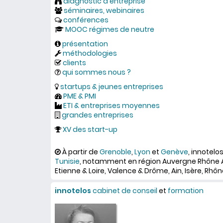
diagnostic d'entreprise
séminaires, webinaires
conférences
MOOC régimes de neutre
présentation
méthodologies
clients
qui sommes nous ?
startups & jeunes entreprises
PME & PMI
ETI & entreprises moyennes
grandes entreprises
XV des start-up
À partir de
Grenoble
,
Lyon
et
Genève
, innotelo
Tunisie
, notamment en région Auvergne Rhône A
Etienne & Loire, Valence & Drôme, Ain, Isère, Rhône
innotelos
cabinet de conseil
et
formation