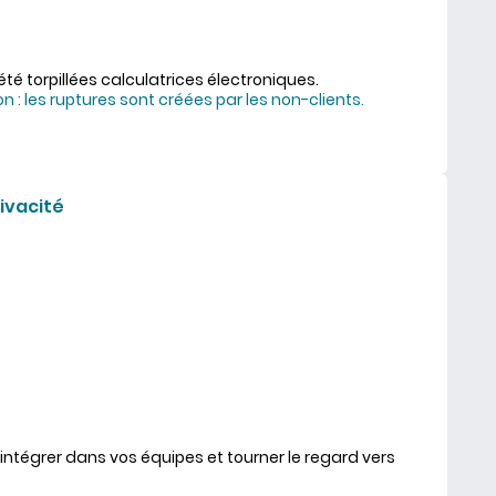
 été torpillées calculatrices électroniques.
on : les ruptures sont créées par les non-clients.
le d'abord les non-clients
ivacité
’intégrer dans vos équipes et tourner le regard vers