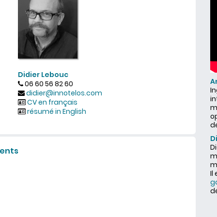
Didier Lebouc
A
06 60 56 82 60
I
didier@innotelos.com
i
CV en français
ma
résumé in English
o
d
D
Di
ients
ma
m
Il
g
d