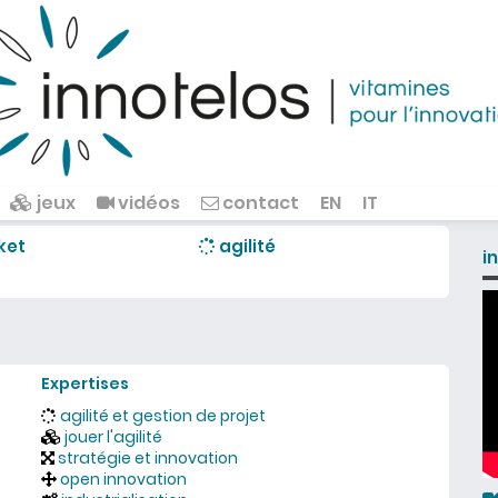
jeux
vidéos
contact
EN
IT
ket
agilité
i
Expertises
agilité et gestion de projet
jouer l'agilité
stratégie et innovation
open innovation