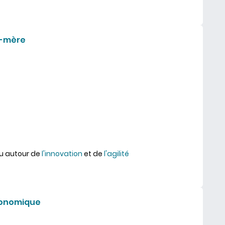
s : retrouvez votre vivacité
d-mère
eu autour de
l'innovation
et de
l'agilité
e expliquée à ma grand-mère
économique