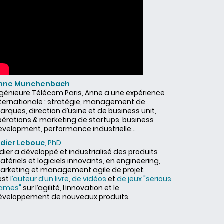
nne Munchenbach
ngénieure Télécom Paris, Anne a une expérience
nternationale : stratégie, management de
rques, direction d’usine et de business unit,
pérations & marketing de startups, business
evelopment, performance industrielle...
idier Lebouc
, PhD
dier a développé et industrialisé des produits
tériels et logiciels innovants, en engineering,
arketing et management agile de projet.
 est
l’auteur d’un livre
,
de vidéos
et
de jeux "serious
ames"
sur l‘agilité, l‘innovation et le
éveloppement de nouveaux produits.