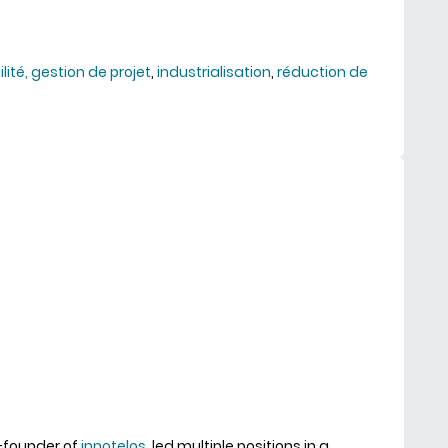
ilité, gestion de projet
,
industrialisation
,
réduction de
agnement : 70 ans d'expérience à votre service
o-founder of
innotelos
, led multiple positions in a