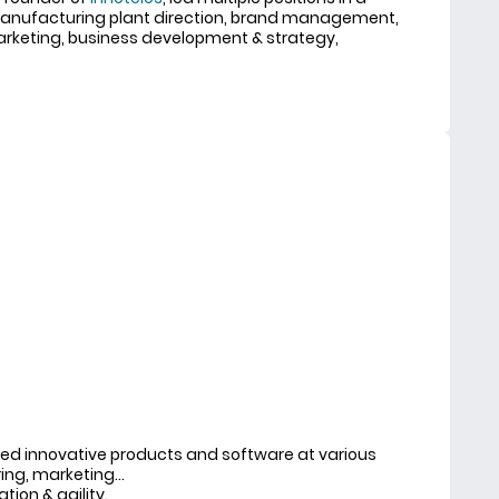
 manufacturing plant direction, brand management,
 marketing, business development & strategy,
ch
ped innovative products and software at various
ring, marketing…
tion & agility.