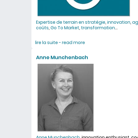
Expertise de terrain en
stratégie
,
innovation
,
ag
coûts
,
Go To Market
,
transformation
...
lire la suite - read more
about conseil et accomp
Anne Munchenbach
Anne Munchenbach
, innovation enthusiast, c