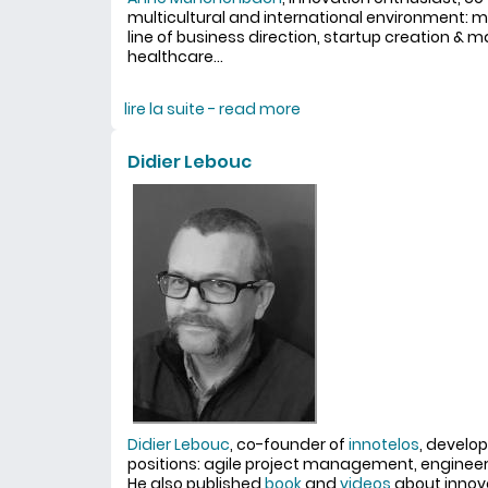
multicultural and international environment:
line of business direction, startup creation &
healthcare...
lire la suite - read more
about Anne Munchenba
Didier Lebouc
Didier Lebouc
, co-founder of
innotelos
, develo
positions: agile project management, enginee
He also published
book
and
videos
about innova