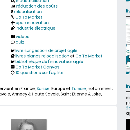
industrialisation
réduction des coûts
l
relocalisation
Go To Market
open innovation
industrie électrique
vidéos
quiz
livre sur gestion de projet agile
livres blancs relocalisation
et
Go To Market
bibliothèque de l'innovateur agile
Go To Market Canvas
10 questions sur l'agilité
i
tervient en France,
Suisse
, Europe et
Tunisie
, notamment
ie, Annecy & Haute Savoie, Saint Etienne & Loire,
i
pa
2 
ap