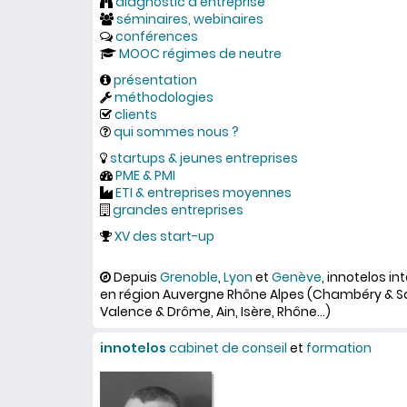
diagnostic d'entreprise
séminaires, webinaires
conférences
MOOC régimes de neutre
présentation
méthodologies
clients
qui sommes nous ?
startups & jeunes entreprises
PME & PMI
ETI & entreprises moyennes
grandes entreprises
XV des start-up
Depuis
Grenoble
,
Lyon
et
Genève
, innotelos in
en région Auvergne Rhône Alpes (Chambéry & Savo
Valence & Drôme, Ain, Isère, Rhône...)
innotelos
cabinet de conseil
et
formation