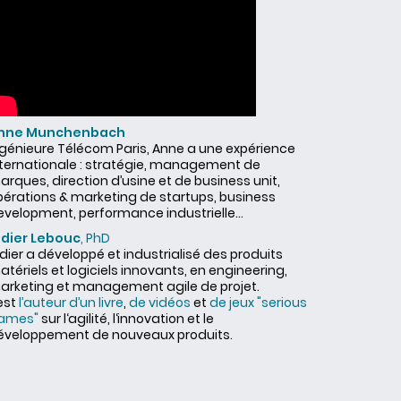
nne Munchenbach
ngénieure Télécom Paris, Anne a une expérience
nternationale : stratégie, management de
rques, direction d’usine et de business unit,
pérations & marketing de startups, business
evelopment, performance industrielle...
idier Lebouc
, PhD
dier a développé et industrialisé des produits
tériels et logiciels innovants, en engineering,
arketing et management agile de projet.
 est
l’auteur d’un livre
,
de vidéos
et
de jeux "serious
ames"
sur l‘agilité, l‘innovation et le
éveloppement de nouveaux produits.