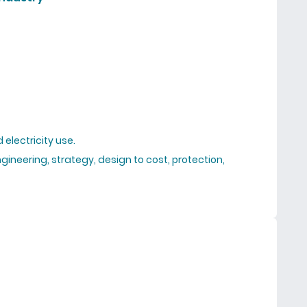
 electricity use.
engineering, strategy, design to cost, protection,
ertise for electrical industry