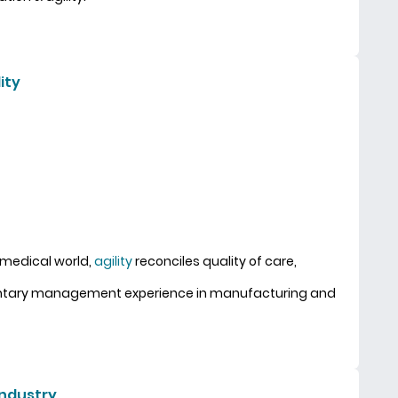
ity
 medical world,
agility
reconciles quality of care,
entary management experience in manufacturing and
ith vitamins A for Agility
industry