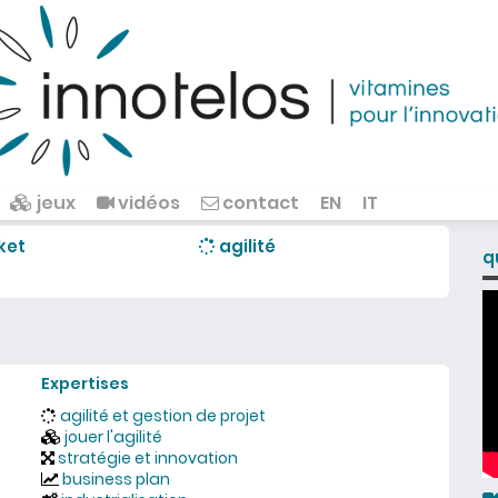
jeux
vidéos
contact
EN
IT
ket
agilité
q
Expertises
agilité et gestion de projet
jouer l'agilité
stratégie et innovation
business plan