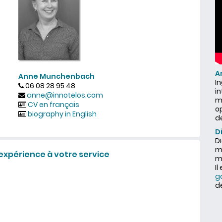
A
Anne Munchenbach
I
06 08 28 95 48
i
anne@innotelos.com
ma
CV en français
o
biography in English
d
D
Di
ma
expérience à votre service
m
Il
g
d