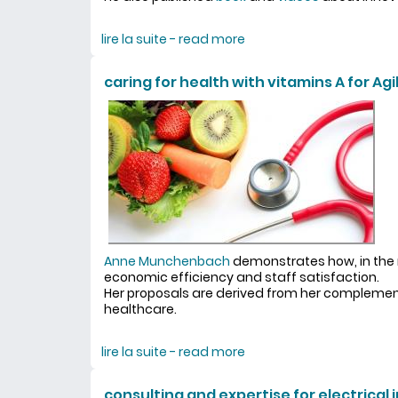
lire la suite - read more
about Didier Lebouc
caring for health with vitamins A for Agil
Anne Munchenbach
demonstrates how, in the
economic efficiency and staff satisfaction.
Her proposals are derived from her complem
healthcare.
lire la suite - read more
about caring for health w
consulting and expertise for electrical 