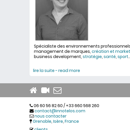
Spécialiste des environnements professionnels 
management de marques,
création et market
business development,
stratégie
,
santé
,
sport
..
lire la suite - read more
about Anne Munchenba
06 60 56 82 60 / +33 660 568 260
contact@innotelos.com
nous contacter
Grenoble
,
Isère
,
France
clients