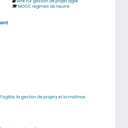
livre sur gestion de projet agile
MOOC régimes de neutre
iant
agilité, la gestion de projets et la maîtrise
regard décalé et souriant