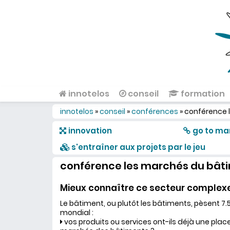
Aller au contenu principal
innotelos
conseil
formation
Menu principal
innotelos
»
conseil
»
conférences
»
conférence 
Vous êtes ici
innovation
go to ma
s'entraîner aux projets par le jeu
conférence les marchés du bât
Mieux connaître ce secteur complex
Le bâtiment, ou plutôt les bâtiments, pèsent 7.
mondial :
vos produits ou services ont-ils déjà une place