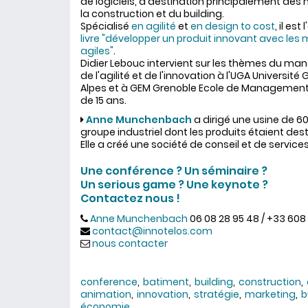
de logiciels, à destination principalement de
la construction et du building.
Spécialisé
en agilité
et
en design to cost
, il est
livre "développer un produit innovant avec le
agiles"
.
Didier Lebouc intervient sur les thèmes du m
de l'agilité et de l'innovation à l'UGA Université
Alpes et à GEM Grenoble Ecole de Management
de 15 ans.
Anne Munchenbach
a dirigé une usine de 60
groupe industriel dont les produits étaient des
Elle a créé une société de conseil et de service
Une conférence ?
Un séminaire ?
Un serious game ?
Une keynote ?
Contactez nous !
Anne Munchenbach
06 08 28 95 48 / +33 608
contact@innotelos.com
nous contacter
conference
batiment
building
construction
animation
innovation
stratégie
marketing
b
économie