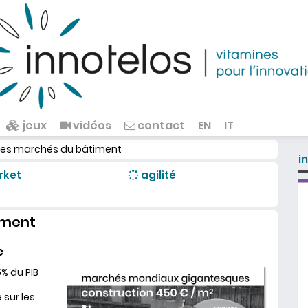
jeux
vidéos
contact
EN
IT
les marchés du bâtiment
i
rket
agilité
iment
e
5% du PIB
 sur les