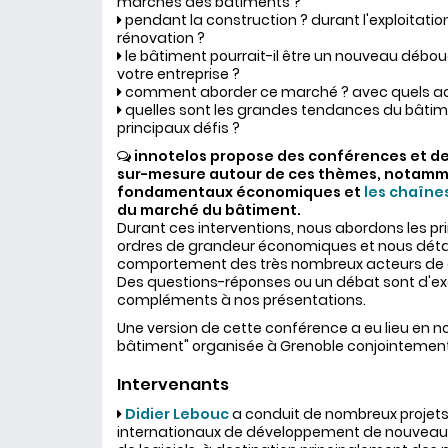
marchés des bâtiments ?
pendant la construction ? durant l'exploitatio
rénovation ?
le bâtiment pourrait-il être un nouveau débo
votre entreprise ?
comment aborder ce marché ? avec quels ac
quelles sont les grandes tendances du bâtime
principaux défis ?
innotelos propose des conférences et d
sur-mesure autour de ces thèmes, notamme
fondamentaux économiques et
les chaîne
du marché du bâtiment.
Durant ces interventions, nous abordons les pr
ordres de grandeur économiques et nous détai
comportement des très nombreux acteurs de
Des questions-réponses ou un débat sont d'ex
compléments à nos présentations.
Une version de cette conférence a eu lieu en 
bâtiment" organisée à Grenoble conjointemen
Intervenants
Didier Lebouc
a conduit de nombreux projet
internationaux de développement de nouveaux