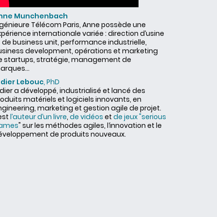
nne Munchenbach
ngénieure Télécom Paris, Anne possède une
périence internationale variée : direction d’usine
 de business unit, performance industrielle,
usiness development, opérations et marketing
e startups, stratégie, management de
arques...
idier Lebouc
, PhD
dier a développé, industrialisé et lancé des
oduits matériels et logiciels innovants, en
gineering, marketing et gestion agile de projet.
 est
l’auteur d’un livre
,
de vidéos
et
de jeux "serious
ames
" sur les méthodes agiles, l‘innovation et le
éveloppement de produits nouveaux.