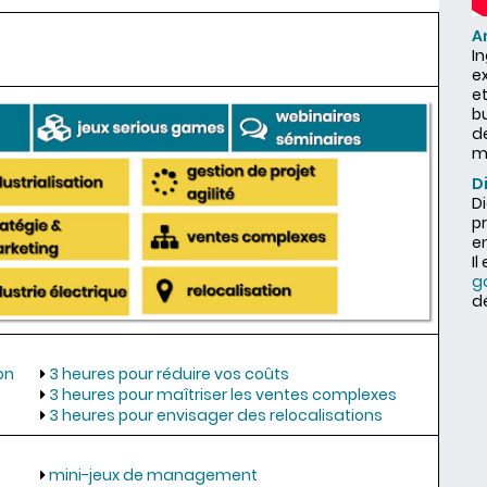
A
I
ex
et
b
d
m
D
Di
pr
en
Il
g
d
on
3 heures pour réduire vos coûts
3 heures pour maîtriser les ventes complexes
3 heures pour envisager des relocalisations
mini-jeux de management