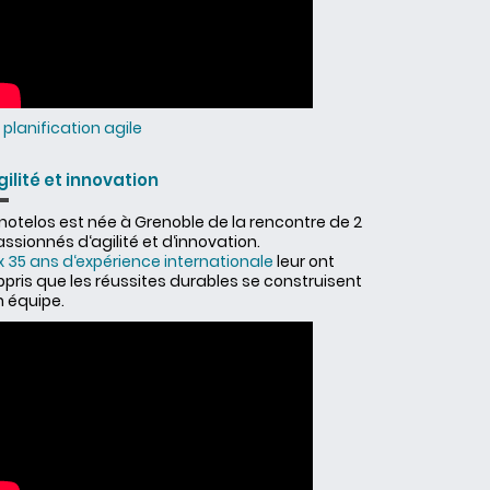
planification agile
gilité et innovation
nnotelos est née à Grenoble de la rencontre de 2
ssionnés d‘agilité et d‘innovation.
x 35 ans d‘expérience internationale
leur ont
ppris que les réussites durables se construisent
n équipe.