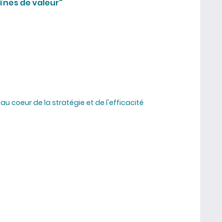
înes de valeur"
au coeur de la stratégie et de l'efficacité
contre la toux et chaînes de valeur"