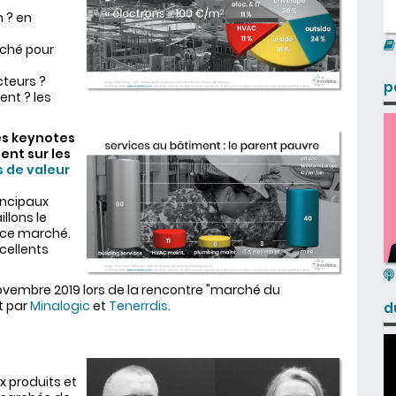
n ? en
uché pour
teurs ?
p
nt ? les
es keynotes
nt sur les
s de valeur
incipaux
llons le
 ce marché.
cellents
novembre 2019 lors de la rencontre "marché du
t par
Minalogic
et
Tenerrdis
.
d
s
 produits et