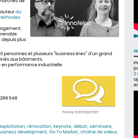
s marchés de
 l'auteur
du
s méthodes
anagement,
 Grenoble
 depuis plus
a
0 personnes et plusieurs "business lines" d'un grand
tinés aux bâtiments.
i
s en performance industrielle.
pa
2 
a
e
 289 548
nous contacter
exploitation
rénovation
keynote
débat
séminaire
usiness development
Go To Market
chaîne de valeur