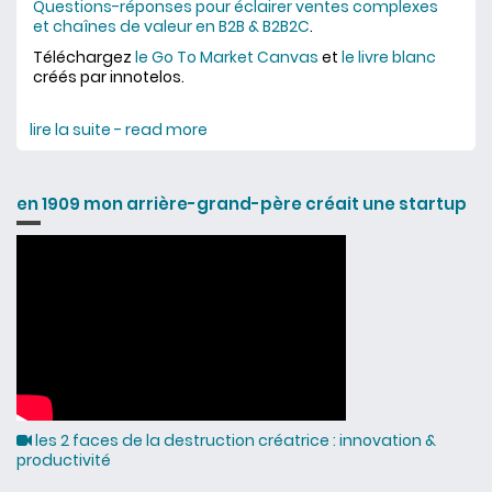
Questions-réponses pour éclairer ventes complexes
et chaînes de valeur en B2B & B2B2C
.
Téléchargez
le Go To Market Canvas
et
le livre blanc
créés par innotelos.
lire la suite - read more
about 6 questions sur le Go To
Market
en 1909 mon arrière-grand-père créait une startup
les 2 faces de la destruction créatrice : innovation &
productivité