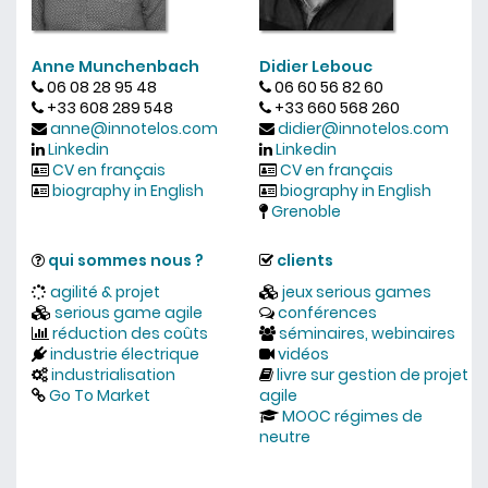
Anne Munchenbach
Didier Lebouc
06 08 28 95 48
06 60 56 82 60
+33 608 289 548
+33 660 568 260
anne@innotelos.com
didier@innotelos.com
Linkedin
Linkedin
CV en français
CV en français
biography in English
biography in English
Grenoble
qui sommes nous ?
clients
agilité & projet
jeux serious games
serious game agile
conférences
réduction des coûts
séminaires, webinaires
industrie électrique
vidéos
industrialisation
livre sur gestion de projet
Go To Market
agile
MOOC régimes de
neutre