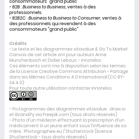
consommateurs "grand public"
- B2B :
Business to Business
, ventes à des
professionnels
- B2B2C :
Business to Business to Consumer
, ventes à
des professionnels qui revendent à des
consommateurs "grand public"
Crédits
- Le texte et les diagrammes vitavalue & Go To Market
Canvas de cet article ont pour auteurs Anne
Munchenbach et Didier Lebouc - innotelos.
Ces éléments sont mis à disposition
selon les termes
de la Licence Creative Commons Attribution - Partage
dans les Mêmes Conditions 4.0 International (CC BY-
SA 4.0)
Pour toute autre utilisation
contacter innotelos
.
- Pictogrammes des diagrammes vitavalue :
draw.io
et ibrandify via
Freepik.com
(tous droits réservés)
- Photo d'un médecin effectuant la prescription d'un
médicament à un jeune enfant sous l'influence de sa
mère :
Photographee.eu / Shutterstock
(licence
Shutterstock - tous droits réservés)