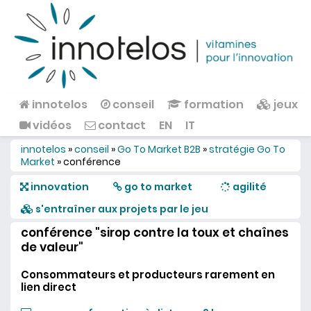
Aller au contenu principal
innotelos
conseil
formation
jeux
Menu principal
vidéos
contact
EN
IT
innotelos
»
conseil
»
Go To Market B2B
»
stratégie Go To
Vous êtes ici
Market
»
conférence
innovation
go to market
agilité
s'entraîner aux projets par le jeu
conférence "sirop contre la toux et chaînes
de valeur"
Consommateurs et producteurs rarement en
lien direct