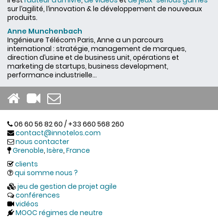
Il est
l’auteur d’un livre
,
de vidéos
et
de jeux "serious games"
sur l‘agilité, l‘innovation & le développement de nouveaux
produits.
Anne Munchenbach
Ingénieure Télécom Paris, Anne a un parcours
international : stratégie, management de marques,
direction d’usine et de business unit, opérations et
marketing de startups, business development,
performance industrielle...
06 60 56 82 60 / +33 660 568 260
contact@innotelos.com
nous contacter
Grenoble
,
Isère
,
France
clients
qui somme nous ?
jeu de gestion de projet agile
conférences
vidéos
MOOC régimes de neutre