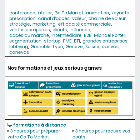
conference
atelier
Go To Market
animation
keynote
prescription
canal d‘accès
valeur
chaîne de valeur
stratégie
marketing
efficacité commerciale
ventes complexes
clients
influence
accès au marché
intermédiaire
B2B
Michael Porter
segmentation
startup
PME
ETI
grandes entreprises
lobbying
Grenoble
Lyon
Genève
Suisse
canvas
canevas
Nos formations et jeux serious games
formations à distance
3 heures pour préparer
3 heures pour réduire vos
votre Go To Market
coûts