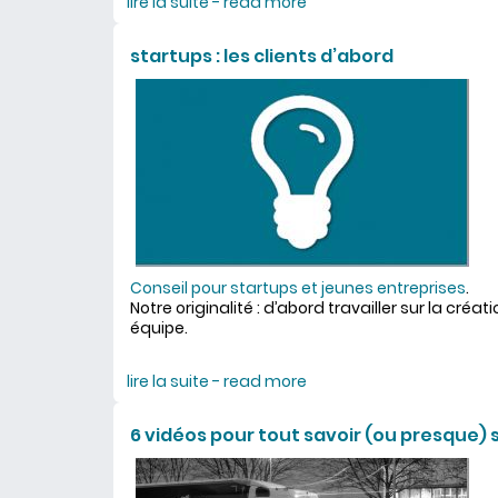
lire la suite - read more
about Go To Market B2B
startups : les clients d’abord
Conseil pour startups et jeunes entreprises
.
Notre originalité : d’abord travailler sur la créat
équipe.
lire la suite - read more
about startups : les clie
6 vidéos pour tout savoir (ou presque) s