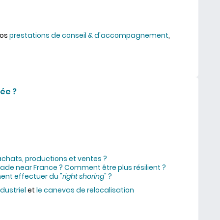
nos
prestations de conseil & d'accompagnement
,
s de terrain
dée ?
achats, productions et ventes ?
ade near France ? Comment être plus résilient ?
ent effectuer du "
right shoring
" ?
ndustriel
et
le canevas de relocalisation
usion ou vraie bonne idée ?