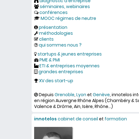
diagnostic d'entreprise
séminaires, webinaires
conférences
MOOC régimes de neutre
présentation
méthodologies
clients
qui sommes nous ?
startups & jeunes entreprises
PME & PMI
ETI & entreprises moyennes
grandes entreprises
XV des start-up
Depuis
Grenoble
,
Lyon
et
Genève
, innotelos in
en région Auvergne Rhône Alpes (Chambéry & Savo
Valence & Drôme, Ain, Isère, Rhône...)
innotelos
cabinet de conseil
et
formation