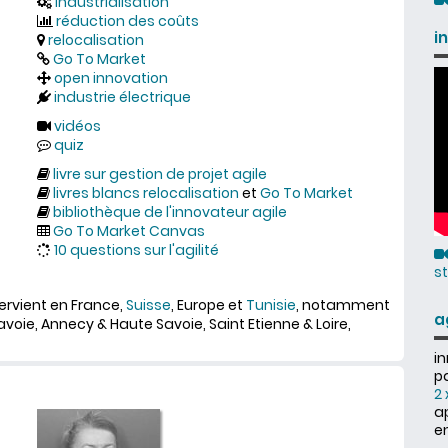
industrialisation
réduction des coûts
i
relocalisation
Go To Market
open innovation
industrie électrique
vidéos
quiz
livre sur gestion de projet agile
livres blancs relocalisation
et
Go To Market
bibliothèque de l'innovateur agile
Go To Market Canvas
10 questions sur l'agilité
s
tervient en France,
Suisse
, Europe et
Tunisie
, notamment
a
ie, Annecy & Haute Savoie, Saint Etienne & Loire,
i
pa
2 
a
e