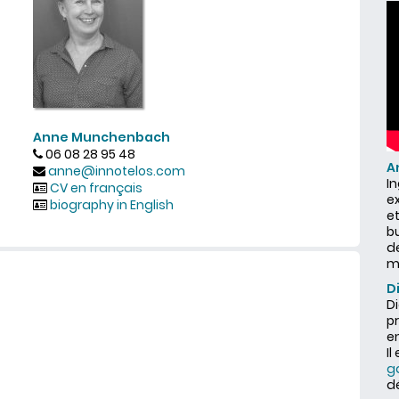
Anne Munchenbach
06 08 28 95 48
A
anne@innotelos.com
I
CV en français
ex
biography in English
et
b
d
m
D
Di
pr
en
Il
g
d