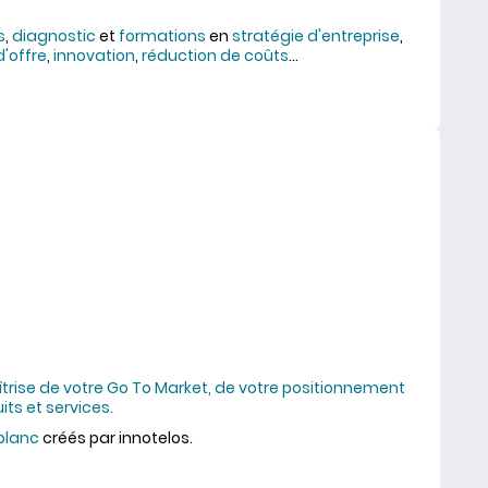
s
,
diagnostic
et
formations
en
stratégie d'entreprise
,
d'offre
,
innovation
,
réduction de coûts
...
rouvée
trise de votre Go To Market, de votre positionnement
ts et services.
 blanc
créés par innotelos.