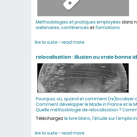
Méthodologies et pratiques employées
dans 
webinaires, conférences
et
formations
lire la suite - read more
about une caisse à outil
relocalisation : illusion ou vraie bonne i
Pourquoi, où, quand et comment (re)localiser 
Comment développer le Made in France et le M
Quelle méthodologie de relocalisation ? Comm
Téléchargez
le livre blanc
,
l'étude sur l'emploi i
lire la suite - read more
about relocalisation : ill