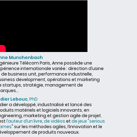
nne Munchenbach
ngénieure Télécom Paris, Anne possède une
périence internationale variée : direction d’usine
 de business unit, performance industrielle,
usiness development, opérations et marketing
e startups, stratégie, management de
arques...
idier Lebouc
, PhD
dier a développé, industrialisé et lancé des
oduits matériels et logiciels innovants, en
gineering, marketing et gestion agile de projet.
 est
l’auteur d’un livre
,
de vidéos
et
de jeux "serious
ames
" sur les méthodes agiles, l‘innovation et le
éveloppement de produits nouveaux.