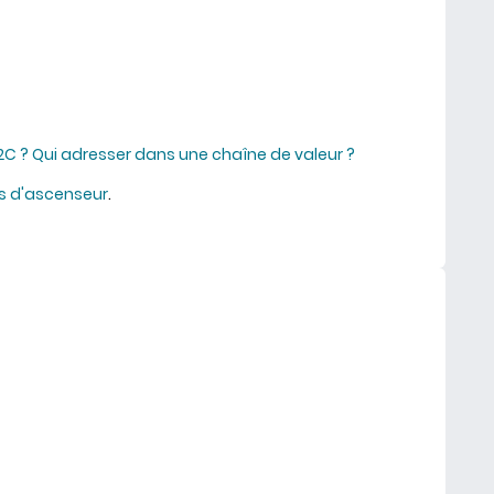
2C ? Qui adresser dans une chaîne de valeur ?
es d'ascenseur
.
: prenez l'ascenseur