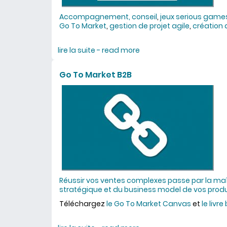
Accompagnement, conseil
,
jeux serious game
Go To Market
,
gestion de projet agile
,
création 
lire la suite - read more
about une expertise ép
Go To Market B2B
Réussir vos ventes complexes passe par la maî
stratégique et du business model de vos produi
Téléchargez
le Go To Market Canvas
et
le livre