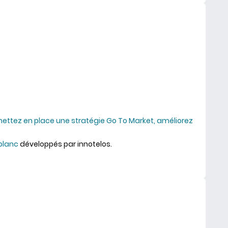
ettez en place une stratégie Go To Market, améliorez
 blanc
développés par innotelos.
cacité commerciale B2B