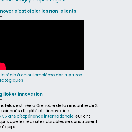
scrum = rugby + Japon + agilité
nnover c'est cibler les non-clients
la règle à calcul emblème des ruptures
tratégiques
gilité et innovation
nnotelos est née à Grenoble de la rencontre de 2
ssionnés d‘agilité et d‘innovation.
x 35 ans d‘expérience internationale
leur ont
ppris que les réussites durables se construisent
n équipe.