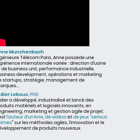
nne Munchenbach
ngénieure Télécom Paris, Anne possède une
périence internationale variée : direction d’usine
 de business unit, performance industrielle,
usiness development, opérations et marketing
e startups, stratégie, management de
arques...
idier Lebouc
, PhD
dier a développé, industrialisé et lancé des
oduits matériels et logiciels innovants, en
gineering, marketing et gestion agile de projet.
 est
l’auteur d’un livre
,
de vidéos
et
de jeux "serious
ames
" sur les méthodes agiles, l‘innovation et le
éveloppement de produits nouveaux.