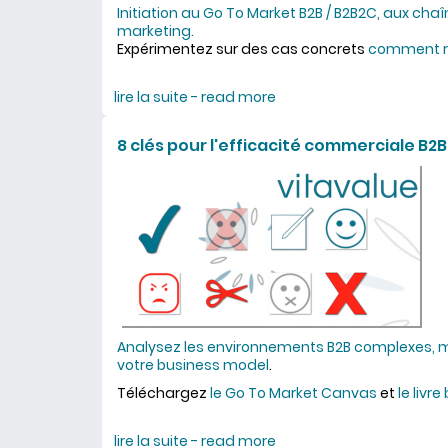
Initiation au Go To Market B2B / B2B2C, aux chaî
marketing.
Expérimentez sur des cas concrets
comment re
lire la suite - read more
about formation chaînes
8 clés pour l'efficacité commerciale B2B
Analysez les environnements B2B complexes, m
votre business model
.
Téléchargez
le Go To Market Canvas
et
le livre
lire la suite - read more
about 8 clés pour l'effi