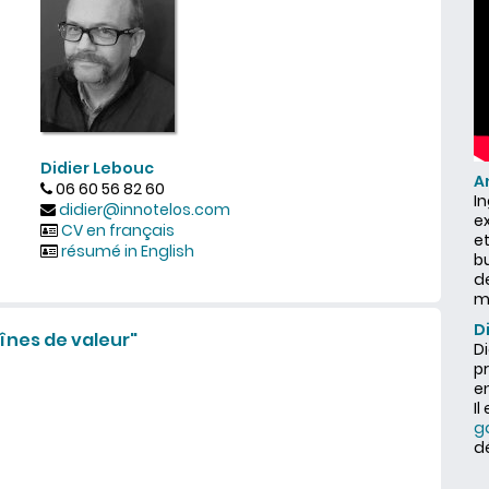
Didier Lebouc
A
06 60 56 82 60
I
didier@innotelos.com
ex
CV en français
et
résumé in English
b
d
m
D
înes de valeur"
Di
pr
en
Il
g
d