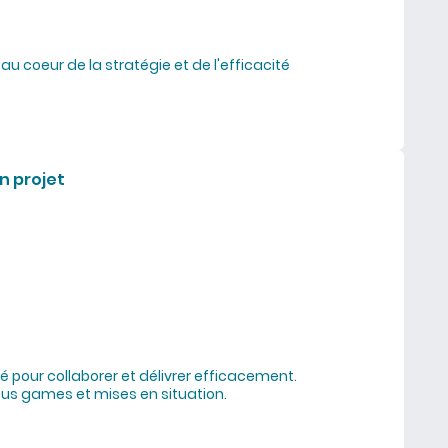
au coeur de la stratégie et de l'efficacité
contre la toux et chaînes de valeur"
n projet
é pour collaborer et délivrer efficacement.
ious games et mises en situation.
tionnement en gestion projet