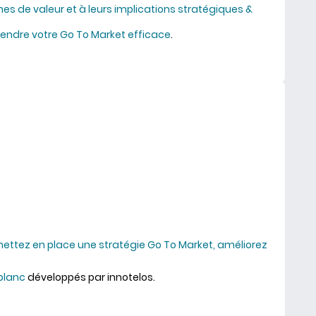
nes de valeur et à leurs implications stratégiques &
ndre votre Go To Market efficace
.
 de valeur et Go To Market B2B / B2B2C
ettez en place une stratégie Go To Market, améliorez
 blanc
développés par innotelos.
cacité commerciale B2B