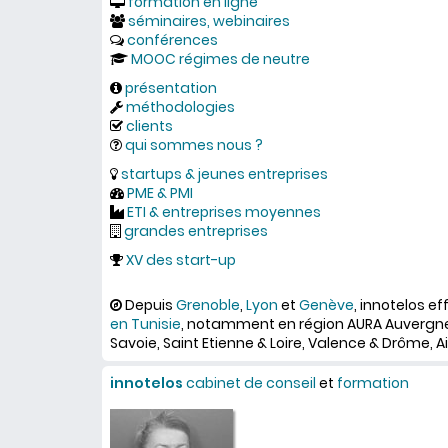
formation en ligne
séminaires, webinaires
conférences
MOOC régimes de neutre
présentation
méthodologies
clients
qui sommes nous ?
startups & jeunes entreprises
PME & PMI
ETI & entreprises moyennes
grandes entreprises
XV des start-up
Depuis
Grenoble
,
Lyon
et
Genève
, innotelos e
en Tunisie
, notamment en région AURA Auvergn
Savoie, Saint Etienne & Loire, Valence & Drôme, Ain
innotelos
cabinet de conseil
et
formation