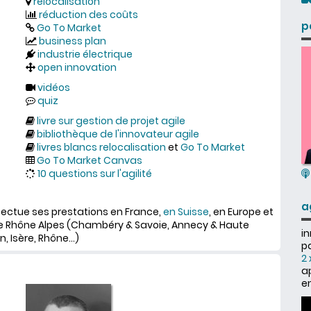
relocalisation
réduction des coûts
p
Go To Market
business plan
industrie électrique
open innovation
vidéos
quiz
livre sur gestion de projet agile
bibliothèque de l'innovateur agile
livres blancs relocalisation
et
Go To Market
Go To Market Canvas
10 questions sur l'agilité
a
ffectue ses prestations en France,
en Suisse
, en Europe et
e Rhône Alpes (Chambéry & Savoie, Annecy & Haute
i
, Isère, Rhône...)
pa
2 
a
e