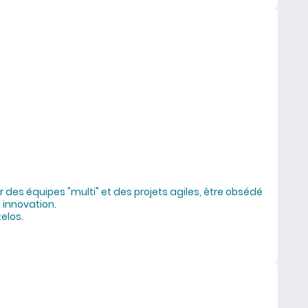
 des équipes "multi" et des projets agiles, être obsédé
n innovation.
telos.
mode ou réalité ?