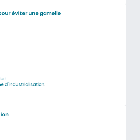
pour éviter une gamelle
uit.
 d'industrialisation
.
aliser une casserole pour éviter une gamelle
tion